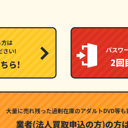
る方は
パスワ
ださい!
2回
ちら!
大量に売れ残った過剰在庫のアダルトDVD等も
業者(法人買取申込の方)の
方